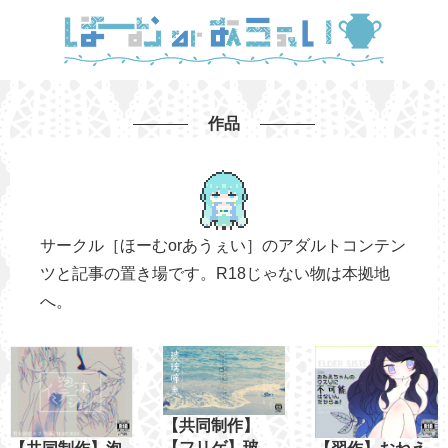
作品
サークル［ほーむorあうぇい］のアダルトコンテン
ツと記事の置き場です。R18じゃない物は本拠地
へ。
【共同制作】
【フリゲ】玻璃