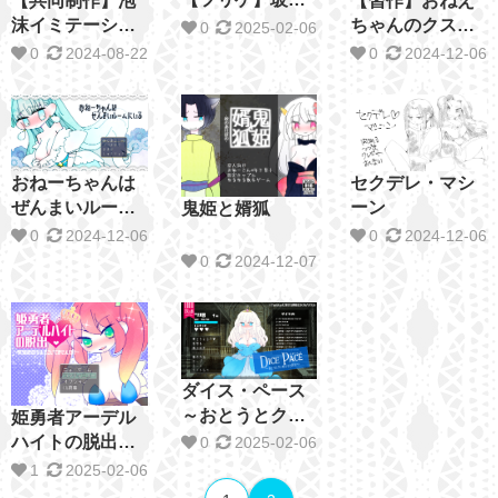
【共同制作】泡
【習作】おねえ
啼魚-グラス・マ
沫イミテーショ
ちゃんのクスリ
0
2025-02-06
ーメイド-
ン
に不可能はない
0
2024-08-22
0
2024-12-06
んだからぁ！
おねーちゃんは
セクデレ・マシ
ぜんまいルーム
ーン
鬼姫と婿狐
にいる
0
2024-12-06
0
2024-12-06
0
2024-12-07
ダイス・ペース
～おとうとクン
姫勇者アーデル
のいうとおり～
ハイトの脱出
0
2025-02-06
［男性向］
1
2025-02-06